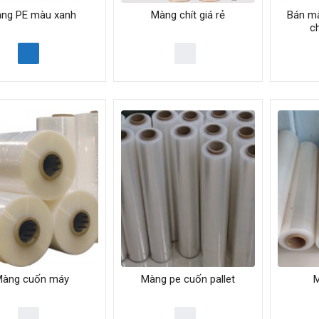
ng PE màu xanh
Màng chít giá rẻ
Bán mà
c
àng cuốn máy
Màng pe cuốn pallet
M