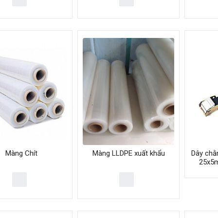
Màng Chít
Màng LLDPE xuất khẩu
Dây chằ
25x5