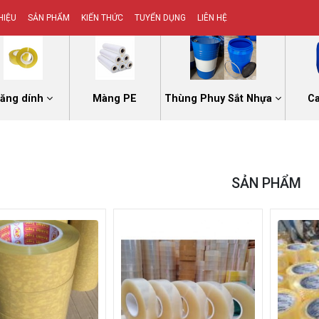
HIỆU
SẢN PHẨM
KIẾN THỨC
TUYỂN DỤNG
LIÊN HỆ
ăng dính
Màng PE
Thùng Phuy Sắt Nhựa
C
SẢN PHẨM