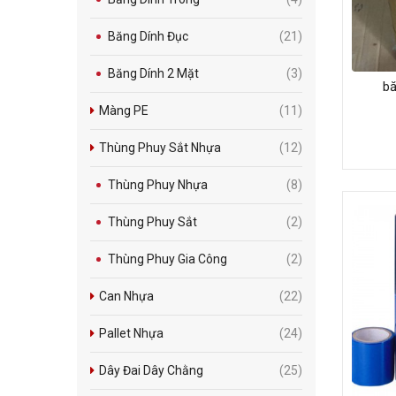
Băng Dính Đục
(21)
Băng Dính 2 Mặt
(3)
bă
Màng PE
(11)
Thùng Phuy Sắt Nhựa
(12)
Thùng Phuy Nhựa
(8)
Thùng Phuy Sắt
(2)
Thùng Phuy Gia Công
(2)
Can Nhựa
(22)
Pallet Nhựa
(24)
Dây Đai Dây Chằng
(25)