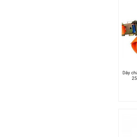
Dây ch
25