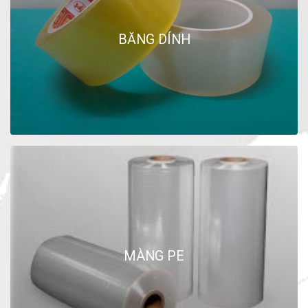
BĂNG DÍNH
MÀNG PE