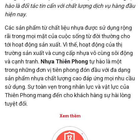
hào là đối tác tin cẩn với chất lượng dịch vụ hàng đầu
hiện nay.
Các sản phẩm từ chất liệu nhựa được sử dụng rộng
rãi trong mọi mặt của cuộc sống từ đời thường cho
tới hoạt động sản xuất. Vì thế, hoạt động của thị
trường sản xuất và cung cấp nhựa vô cùng sôi động
và cạnh tranh.
Nhựa Thiên Phong
tự hào là một
trong những đơn vị tiên phong đón đầu với đa dạng
sản phẩm nhựa chất lượng cao đáp ứng mọi nhu cầu
sử dụng. Sự toàn vẹn trong nhân lực và vật lực của
Thiên Phong mang đến cho khách hàng sự hài lòng
tuyệt đối.
Xem thêm