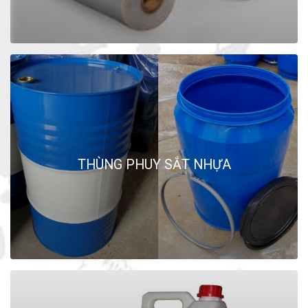
THÙNG PHUY SẮT NHỰA