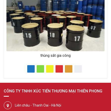
thùng sắt gia công
CÔNG TY TNHH XÚC TIẾN THƯƠNG MẠI THIÊN PHONG
Liên châu - Thanh Oai - Hà Nội