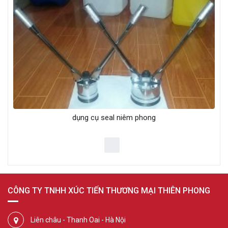
dụng cụ seal niêm phong
CÔNG TY TNHH XÚC TIẾN THƯƠNG MẠI THIÊN PHONG
Liên châu - Thanh Oai - Hà Nội