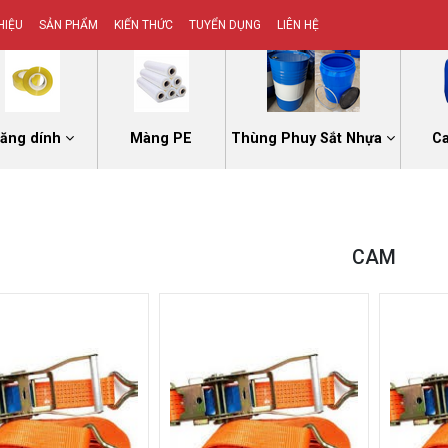
HIỆU
SẢN PHẨM
KIẾN THỨC
TUYỂN DỤNG
LIÊN HỆ
ăng dính
Màng PE
Thùng Phuy Sắt Nhựa
C
CAM