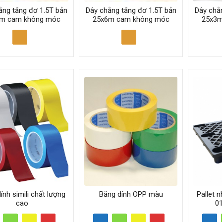
ằng tăng đơ 1.5T bản
Dây chằng tăng đơ 1.5T bản
Dây chằ
m cam không móc
25x6m cam không móc
25x3m
ính simili chất lượng
Băng dính OPP màu
Pallet 
cao
0