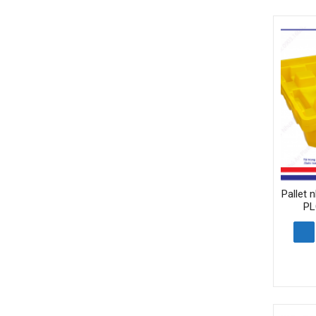
Pallet 
PL