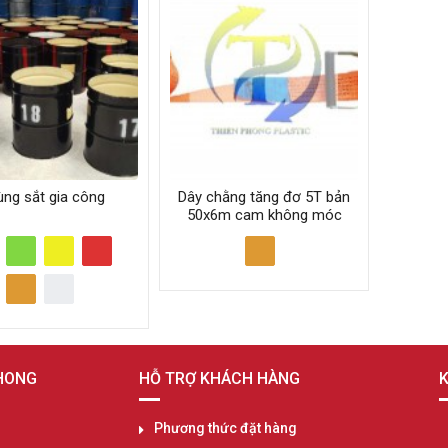
ùng sắt gia công
Dây chằng tăng đơ 5T bản
50x6m cam không móc
PHONG
HỖ TRỢ KHÁCH HÀNG
K
Phương thức đặt hàng