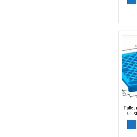
Pallet
01 X