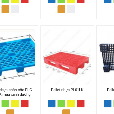
 nhựa chân cốc PLC-
Pallet nhựa PL01LK
Pal
K màu xanh dương