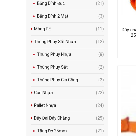
Băng Dính Đục
(21)
Băng Dính 2 Mặt
(3)
Màng PE
(11)
Dây ch
25
Thùng Phuy Sắt Nhựa
(12)
Thùng Phuy Nhựa
(8)
Thùng Phuy Sắt
(2)
Thùng Phuy Gia Công
(2)
Can Nhựa
(22)
Pallet Nhựa
(24)
Dây Đai Dây Chằng
(25)
Tăng Đơ 25mm
(21)