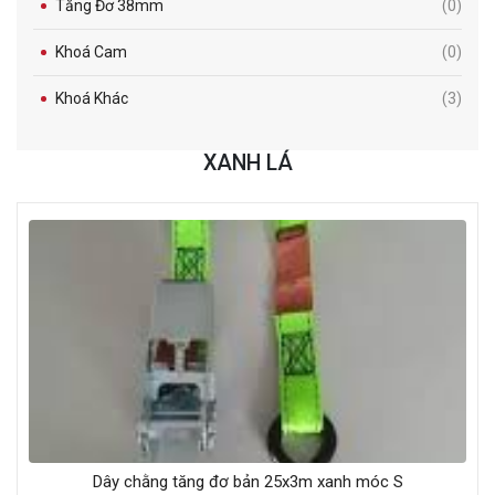
Tăng Đơ 38mm
(0)
Khoá Cam
(0)
Khoá Khác
(3)
XANH LÁ
Dây chằng tăng đơ bản 25x3m xanh móc S