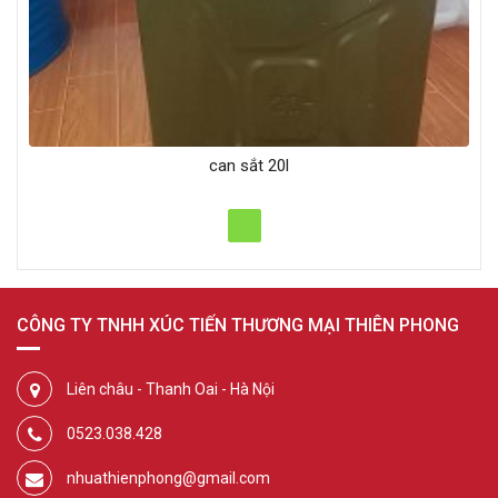
can sắt 20l
CÔNG TY TNHH XÚC TIẾN THƯƠNG MẠI THIÊN PHONG
Liên châu - Thanh Oai - Hà Nội
0523.038.428
nhuathienphong@gmail.com