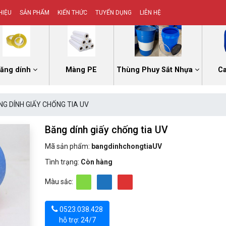
HIỆU
SẢN PHẨM
KIẾN THỨC
TUYỂN DỤNG
LIÊN HỆ
ăng dính
Màng PE
Thùng Phuy Sắt Nhựa
C
NG DÍNH GIẤY CHỐNG TIA UV
Băng dính giấy chống tia UV
Mã sản phẩm:
bangdinhchongtiaUV
Tình trạng:
Còn hàng
Màu sắc:
0523.038.428
hỗ trợ: 24/7