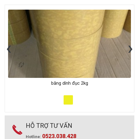
‹
›
băng dính đục 2kg
HỖ TRỢ TƯ VẤN
0523.038.428
Hotline: