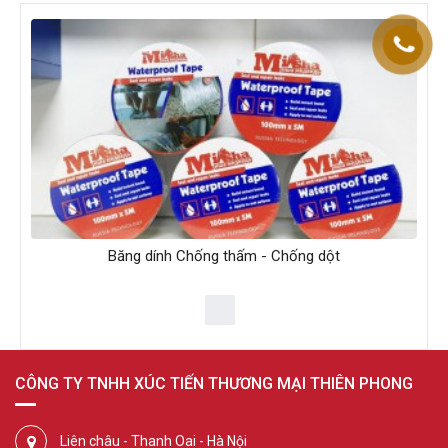
Băng dính Chống thấm - Chống dột
CÔNG TY TNHH XÚC TIẾN THƯƠNG MẠI THIÊN PHONG
Liên châu - Thanh Oai - Hà Nội