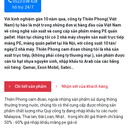
0523.038.428
hỗ trợ: 24/7
Với kinh nghiệm gần 10 năm qua, công ty Thiên Phong( Việt
Nam) tự hào là một trong những đơn vị hàng đầu của Việt Nam
về công nghệ sản xuất và cung cấp sản phẩm màng PE quấn
pallet. Hiện tại chúng tôi có 2 nhà máy chuyên sản xuất trực tiếp
màng PE, màng quấn pallet tại Hà Nội, với công suất 10 tấn/
ngày/2 nhà máy. Thiên Phong cam đoan chúng tôi là nhà sản
xuất trực tiếp, (không phải công ty thương mại ), sản phẩm được
cán từ hạt nhựa nguyên sinh, nhập khẩu từ Arab của các hãng
nổi tiếng: Qamar, Exon Mobil, Sabic…
Chi tiết sản phẩm
Nhận xét của khách hàng
Thiên Phong cam đoan, ngoài những sản phẩm sử dụng thông
thường trong nước, chúng tôi có thể cung cấp được những sản
phẩm chất lượng như Quý công ty đang nhập khẩu từ các nước
Malaysia, Thai lan, Đài Loan, Nhật… trong khi đó giá thành chỉ bằng
50% - 60% giá nhập khẩu.màng pe giá rẻ