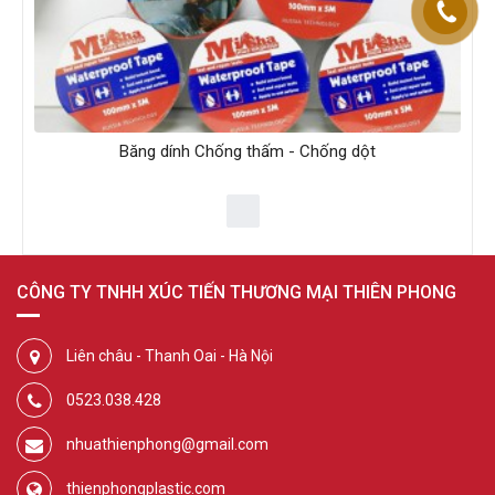
Băng dính Chống thấm - Chống dột
CÔNG TY TNHH XÚC TIẾN THƯƠNG MẠI THIÊN PHONG
Liên châu - Thanh Oai - Hà Nội
0523.038.428
nhuathienphong@gmail.com
thienphongplastic.com