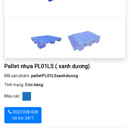
Pallet nhựa PL01LS ( xanh dương)
Mã sản phẩm:
palletPL01LSxanhduong
Tình trạng:
Còn hàng
Màu sắc:
0523.038.428
hỗ trợ: 24/7