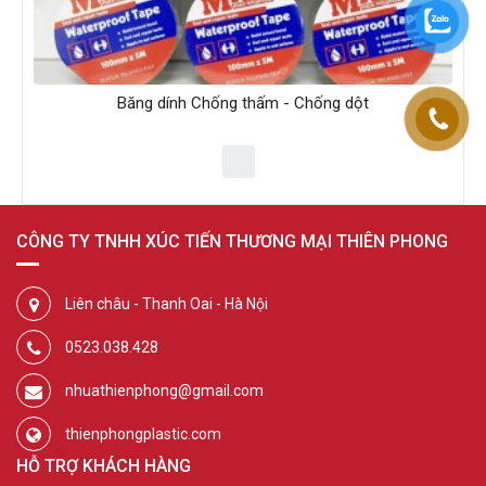
Băng dính Chống thấm - Chống dột
CÔNG TY TNHH XÚC TIẾN THƯƠNG MẠI THIÊN PHONG
Liên châu - Thanh Oai - Hà Nội
0523.038.428
nhuathienphong@gmail.com
thienphongplastic.com
HỖ TRỢ KHÁCH HÀNG