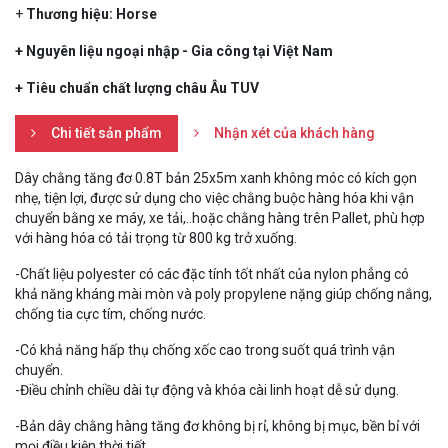
+
Thương hiệu: Horse
+ Nguyên liệu ngoại nhập - Gia công tại Việt Nam
+ Tiêu chuẩn chất lượng châu Âu TUV
Chi tiết sản phẩm
Nhận xét của khách hàng
Dây chằng tăng đơ 0.8T bản 25x5m xanh không móc có kích gọn
nhẹ, tiện lợi, được sử dụng cho việc chằng buộc hàng hóa khi vận
chuyển bằng xe máy, xe tải,..hoặc chằng hàng trên Pallet, phù hợp
với hàng hóa có tải trọng từ 800 kg trở xuống.
-Chất liệu polyester có các đặc tính tốt nhất của nylon phẳng có
khả năng kháng mài mòn và poly propylene nặng giúp chống nắng,
chống tia cực tím, chống nước.
-Có khả năng hấp thụ chống xốc cao trong suốt quá trình vận
chuyển.
-Điều chỉnh chiều dài tự động và khóa cài linh hoạt dễ sử dụng.
-Bản dây chằng hàng tăng đơ không bị rỉ, không bị mục, bền bỉ với
mọi điều kiện thời tiết.