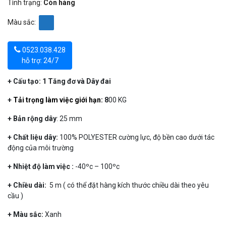
Tình trạng:
Còn hàng
Màu sắc:
0523.038.428
hỗ trợ: 24/7
+ Cấu tạo: 1 Tăng đơ và Dây đai
+
Tải trọng làm việc giới hạn:
8
00 KG
+ Bản rộng dây
: 25 mm
+ Chất liệu dây:
100% POLYESTER cường lực, độ bền cao dưới tác
động của môi trường
+ Nhiệt độ làm việc :
-40ºc – 100ºc
+ Chiều dài:
5 m ( có thể đặt hàng kích thước chiều dài theo yêu
cầu )
+ Màu sắc:
Xanh