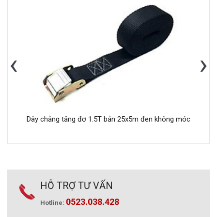
‹
›
Dây chằng tăng đơ 1.5T bản 25x5m đen không móc
HỖ TRỢ TƯ VẤN
0523.038.428
Hotline: