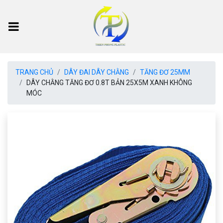
TRANG CHỦ
DÂY ĐAI DÂY CHẰNG
TĂNG ĐƠ 25MM
DÂY CHẰNG TĂNG ĐƠ 0.8T BẢN 25X5M XANH KHÔNG
MÓC