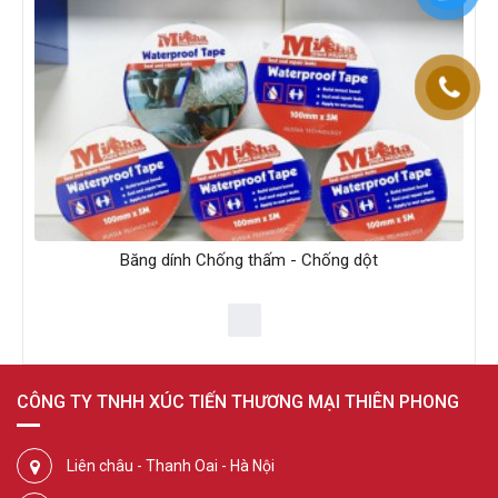
Băng dính Chống thấm - Chống dột
CÔNG TY TNHH XÚC TIẾN THƯƠNG MẠI THIÊN PHONG
Liên châu - Thanh Oai - Hà Nội