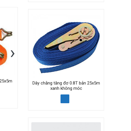
›
 25x5m
Dây chằng tăng đơ 1.5T bản 25x3m
Dây c
Dây chằng tăng đơ 0.8T bản 25x5m
cam móc J
xanh không móc