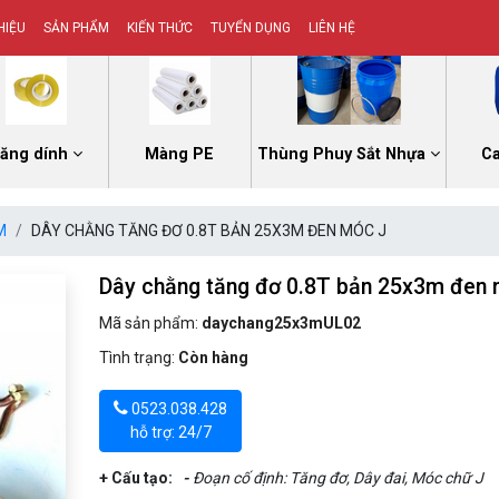
HIỆU
SẢN PHẨM
KIẾN THỨC
TUYỂN DỤNG
LIÊN HỆ
ăng dính
Màng PE
Thùng Phuy Sắt Nhựa
C
M
DÂY CHẰNG TĂNG ĐƠ 0.8T BẢN 25X3M ĐEN MÓC J
Dây chằng tăng đơ 0.8T bản 25x3m đen
Mã sản phẩm:
daychang25x3mUL02
Tình trạng:
Còn hàng
0523.038.428
hỗ trợ: 24/7
+ Cấu tạo:
-
Đoạn cố định: Tăng đơ, Dây đai, Móc chữ J