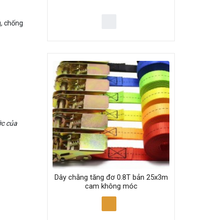
g, chống
ớc của
Dây chằng tăng đơ 0.8T bản 25x3m
cam không móc