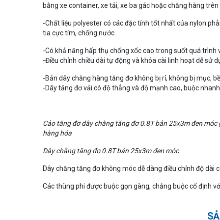
bằng xe container, xe tải, xe ba gác hoặc chằng hàng trên P
-Chất liệu polyester có các đặc tính tốt nhất của nylon 
tia cực tím, chống nước.
-Có khả năng hấp thụ chống xốc cao trong suốt quá trình 
-Điều chỉnh chiều dài tự động và khóa cài linh hoạt dễ sử d
-Bản dây chằng hàng tăng đơ không bị rỉ, không bị mục, bền 
-Dây tăng đơ vải có độ thẳng và độ mạnh cao, buộc nhanh
Cảo tăng đơ
dây chằng tăng đơ 0.8T bản 25x3m đen móc
hàng hóa
Dây chằng tăng đơ 0.8T bản 25x3m đen móc
Dây chằng tăng đơ không móc dễ dàng điều chỉnh độ dài c
Các thùng phi được buộc gọn gàng, chằng buộc cố định 
SẢ