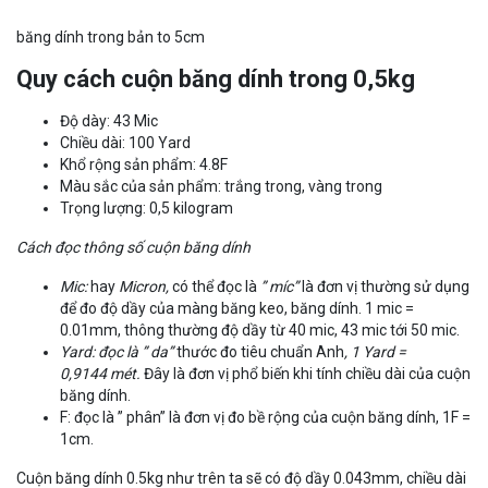
băng dính trong bản to 5cm
Quy cách cuộn băng dính trong 0,5kg
Độ dày: 43 Mic
Chiều dài: 100 Yard
Khổ rộng sản phẩm: 4.8F
Màu sắc của sản phẩm: trắng trong, vàng trong
Trọng lượng: 0,5 kilogram
Cách đọc thông số cuộn băng dính
Mic:
hay
Micron,
có thể đọc là
” míc”
là đơn vị thường sử dụng
để đo độ dầy của màng băng keo, băng dính. 1 mic =
0.01mm, thông thường độ dầy từ 40 mic, 43 mic tới 50 mic.
Yard: đọc là ” da”
thước đo tiêu chuẩn Anh
, 1 Yard =
0,9144 mét.
Đây là đơn vị phổ biến khi tính chiều dài của cuộn
băng dính.
F: đọc là ” phân” là đơn vị đo bề rộng của cuộn băng dính, 1F =
1cm.
Cuộn băng dính 0.5kg như trên ta sẽ có độ dầy 0.043mm, chiều dài