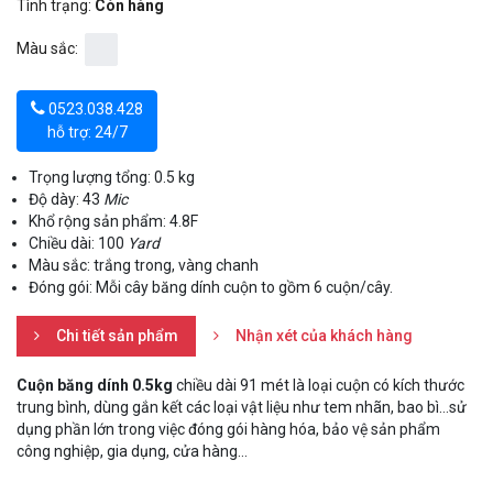
Tình trạng:
Còn hàng
Màu sắc:
0523.038.428
hỗ trợ: 24/7
Trọng lượng tổng: 0.5 kg
Độ dày: 43
Mic
Khổ rộng sản phẩm: 4.8F
Chiều dài: 100
Yard
Màu sắc: trắng trong, vàng chanh
Đóng gói: Mỗi cây băng dính cuộn to gồm 6 cuộn/cây.
Chi tiết sản phẩm
Nhận xét của khách hàng
Cuộn băng dính 0.5kg
chiều dài 91 mét là loại cuộn có kích thước
trung bình, dùng gắn kết các loại vật liệu như tem nhãn, bao bì…sử
dụng phần lớn trong việc đóng gói hàng hóa, bảo vệ sản phẩm
công nghiệp, gia dụng, cửa hàng…