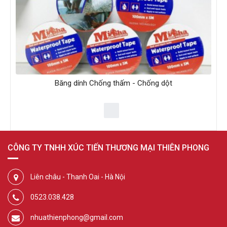
Băng dính Chống thấm - Chống dột
CÔNG TY TNHH XÚC TIẾN THƯƠNG MẠI THIÊN PHONG
Liên châu - Thanh Oai - Hà Nội
0523.038.428
nhuathienphong@gmail.com