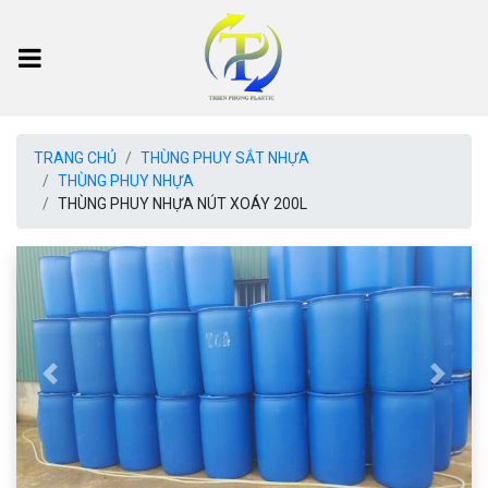
TRANG CHỦ
THÙNG PHUY SẮT NHỰA
THÙNG PHUY NHỰA
THÙNG PHUY NHỰA NÚT XOÁY 200L
Previous
Next