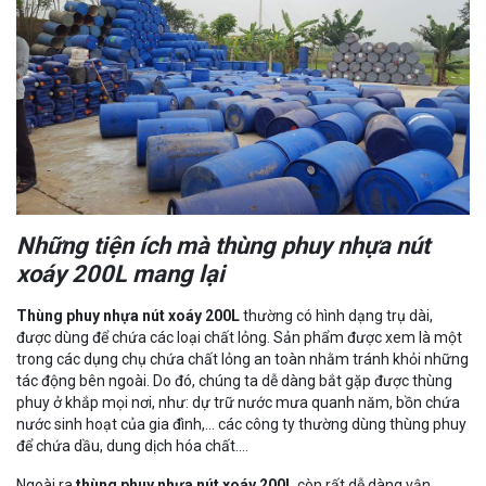
Những tiện ích mà thùng phuy nhựa nút
xoáy 200L mang lại
Thùng phuy nhựa nút xoáy 200L
thường có hình dạng trụ dài,
được dùng để chứa các loại chất lỏng. Sản phẩm được xem là một
trong các dụng chụ chứa chất lỏng an toàn nhằm tránh khỏi những
tác động bên ngoài. Do đó, chúng ta dễ dàng bắt gặp được thùng
phuy ở khắp mọi nơi, như: dự trữ nước mưa quanh năm, bồn chứa
nước sinh hoạt của gia đình,... các công ty thường dùng thùng phuy
để chứa dầu, dung dịch hóa chất.…
Ngoài ra
thùng phuy nhựa nút xoáy 200L
còn rất dễ dàng vận