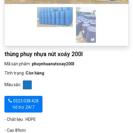
thùng phuy nhựa nút xoáy 200l
Mã sản phẩm:
phuynhuanutxoay200l
Tình trạng:
Còn hàng
Màu sắc:
0523.038.428
hỗ trợ: 24/7
- Chất liệu : HDPE
- Cao 89cm