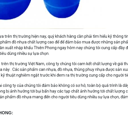
rên thị trường hiện nay, quý khách hàng cần phải tìm hiểu kỹ thông ti
ản phẩm đồ nhựa chất lượng cao để để đảm bảo mua được những sản phẩ
 phần xuất nhập khẩu Thiên Phong ngay hôm nay chúng tôi cung cấp đầy 
êu dùng nhiều sự lựa chọn.
ăm trên thị trường Việt Nam, công ty chúng tôi cam kết chất lượng về giá t
a này . Các sản phẩm can nhựa, đồ nhựa, thùng phuy nhựa được sản xuấ
a kỹ thuật nghiêm ngặt trước khi đem ra thị trường cung cấp cho người ti
 công ty của chúng tôi đảm bảo không có sơ hở, toàn bộ quá trình là d
ng bị ảnh hưởng tới bụi bẩn hay các tạp chất ảnh hưởng tới chất lượng 
n phẩm đồ nhựa mang đến cho người tiêu dùng nhiều sự lựa chọn, đảm
PHONG: