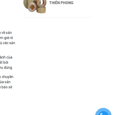
THIÊN PHONG
n về sản
m giá rẻ
đủ các sản
hành của
t bởi
êu dùng.
ây chuyền
của sản
 bảo sẽ