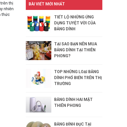
trên thị
BÀI VIẾT MỚI NHẤT
uy nhiên
n thức
TIẾT LỘ NHỮNG ỨNG
DỤNG TUYỆT VỜI CỦA
BĂNG DÍNH
TẠI SAO BẠN NÊN MUA
BĂNG DÍNH TẠI THIÊN
PHONG?
TOP NHỮNG LOẠI BĂNG
DÍNH PHỔ BIẾN TRÊN THỊ
TRƯỜNG
BĂNG DÍNH HAI MẶT
THIÊN PHONG
BĂNG ĐÍNH ĐỤC TẠI