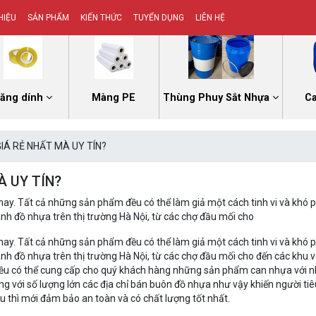
HIỆU
SẢN PHẨM
KIẾN THỨC
TUYỂN DỤNG
LIÊN HỆ
ăng dính
Màng PE
Thùng Phuy Sắt Nhựa
C
IÁ RẺ NHẤT MÀ UY TÍN?
 UY TÍN?
n nay. Tất cả những sản phẩm đều có thể làm giả một cách tinh vi và khó 
anh đồ nhựa trên thị trường Hà Nội, từ các chợ đầu mối cho
n nay. Tất cả những sản phẩm đều có thể làm giả một cách tinh vi và khó 
anh đồ nhựa trên thị trường Hà Nội, từ các chợ đầu mối cho đến các khu 
y đều có thể cung cấp cho quý khách hàng những sản phẩm can nhựa với 
óng với số lượng lớn các địa chỉ bán buôn đồ nhựa như vậy khiến người ti
 thì mới đảm bảo an toàn và có chất lượng tốt nhất.