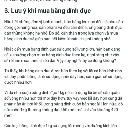
3. Lưu ý khi mua băng dính đục
Hầu hết những đơn vị kinh doanh, bán hàng lớn nhỏ đều có nhu cầu
đóng gói hàng hóa, sản phẩm và đều cần đến lượng băng dính đục
dán thùng không hề nhỏ. Do đó, cẩn thận trong lựa chọn và mua
băng dính đục sẽ giúp bạn tiết kiệm khoản chi phí không nhỏ.
Nhắc đến mua băng dính đục sử dụng số lượng lớn, hẳn bạn đang
có xu hướng chọn mua băng dính đục theo kg, nghĩ rằng như vậy
sẽ rẻ hơn mua theo chiều dài. Vậy suy nghĩ này có đúng không?
Ta thấy, khi băng dính đục được bán theo kg với lõi có bán kính nhỏ
và dày, phần băng dính sử dụng nhìn dày hơn, cảm giác sẽ sử dụng
được nhiều hơn.
Ví dụ như cuộn băng dính đục 1kg nếu sử dụng lõi bé sẽ cần quấn
số vòng nhiều hơn thì mới dày hơn, tuy vậy việc lõi dày hơn cũng đã
phần nào ăn bớt khối lượng băng dính cuộn bên ngoài. Hơn nữa, độ
dài cuộn 1kg thường không đạt 450 mét mà chỉ vào khoảng 420
mét.
Còn loại băng dính đục 1kg sử dụng lõi mỏng với đường kính lớn