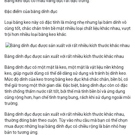
Băng keo đục có màu vàng đục rất đặc trưng.
Đặc điểm của băng dính đục
Loại băng keo này có đặc tính là mỏng nhẹ nhưng lại bám dính vô
cùng tốt, chắc chắn trên bề mặt nhiều loại chất liệu khác nhau, vượt
trội hơn nhiều loại băng keo khác.
Băng dính đục được sản xuất với rất nhiều kích thước khác nhau
Băng dính đục có một mặt là keo, một mặt là vật liệu nền không
keo, giúp người dùng có thể dễ dàng sử dụng và tránh bị dính keo.
Mức độ dính của keo trong băng keo đục khá chắc chắn, bền bỉ, có
thể giữ trong một thời gian dài. Đặc biệt, băng dính đục còn có đặc
tính chống thấm nước rất tốt, bởi thế mà tính bền bỉ và ứng dụng
cũng rộng hơn, hạn chế tình trạng bung, rách khi sử dụng ngoài môi
trường.
Băng dính đục được sản xuất với rất nhiều kích thước khác nhau,
thường đóng bán theo cuộn. Tùy vào nhu cầu mà bạn có thể chọn
mua được những loại băng dính đục có chiều rộng là bản nhỏ hay
bản to tương ứng.