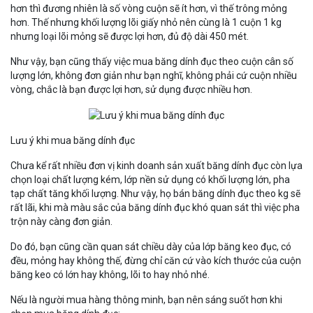
hơn thì đương nhiên là số vòng cuộn sẽ ít hơn, vì thế trông mỏng
hơn. Thế nhưng khối lượng lõi giấy nhỏ nên cùng là 1 cuộn 1 kg
nhưng loại lõi mỏng sẽ được lợi hơn, đủ độ dài 450 mét.
Như vậy, bạn cũng thấy việc mua băng dính đục theo cuộn cân số
lượng lớn, không đơn giản như bạn nghĩ, không phải cứ cuộn nhiều
vòng, chắc là bạn được lợi hơn, sử dụng được nhiều hơn.
Lưu ý khi mua băng dính đục
Chưa kể rất nhiều đơn vị kinh doanh sản xuất băng dính đục còn lựa
chọn loại chất lượng kém, lớp nền sử dụng có khối lượng lớn, pha
tạp chất tăng khối lượng. Như vậy, họ bán băng dính đục theo kg sẽ
rất lãi, khi mà màu sắc của băng dính đục khó quan sát thì việc pha
trộn này càng đơn giản.
Do đó, bạn cũng cần quan sát chiều dày của lớp băng keo đục, có
đều, mỏng hay không thế, đừng chỉ căn cứ vào kích thước của cuộn
băng keo có lớn hay không, lõi to hay nhỏ nhé.
Nếu là người mua hàng thông minh, bạn nên sáng suốt hơn khi