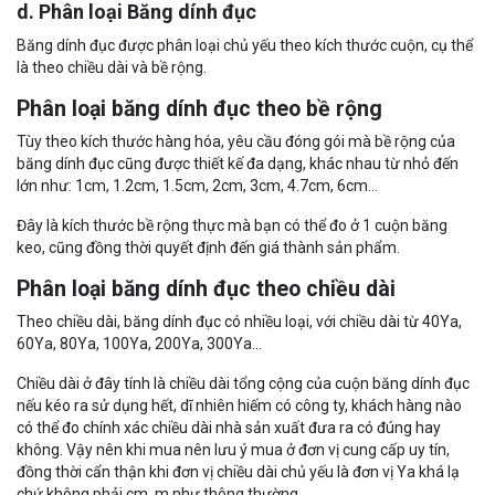
d. Phân loại Băng dính đục
Băng dính đục được phân loại chủ yếu theo kích thước cuộn, cụ thể
là theo chiều dài và bề rộng.
Phân loại băng dính đục theo bề rộng
Tùy theo kích thước hàng hóa, yêu cầu đóng gói mà bề rộng của
băng dính đục cũng được thiết kế đa dạng, khác nhau từ nhỏ đến
lớn như: 1cm, 1.2cm, 1.5cm, 2cm, 3cm, 4.7cm, 6cm...
Đây là kích thước bề rộng thực mà bạn có thể đo ở 1 cuộn băng
keo, cũng đồng thời quyết định đến giá thành sản phẩm.
Phân loại băng dính đục theo chiều dài
Theo chiều dài, băng dính đục có nhiều loại, với chiều dài từ 40Ya,
60Ya, 80Ya, 100Ya, 200Ya, 300Ya...
Chiều dài ở đây tính là chiều dài tổng cộng của cuộn băng dính đục
nếu kéo ra sử dụng hết, dĩ nhiên hiếm có công ty, khách hàng nào
có thể đo chính xác chiều dài nhà sản xuất đưa ra có đúng hay
không. Vậy nên khi mua nên lưu ý mua ở đơn vị cung cấp uy tín,
đồng thời cẩn thận khi đơn vị chiều dài chủ yếu là đơn vị Ya khá lạ
chứ không phải cm, m như thông thường.