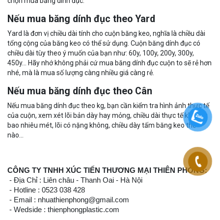
chọn mua băng dính đục:
Nếu mua băng dính đục theo Yard
Yard là đơn vị chiều dài tính cho cuộn băng keo, nghĩa là chiều dài
tổng cộng của băng keo có thể sử dụng. Cuộn băng dính đục có
chiều dài tùy theo ý muốn của bạn như: 60y, 100y, 200y, 300y,
450y… Hãy nhớ không phải cứ mua băng dính đục cuộn to sẽ rẻ hơn
nhé, mà là mua số lượng càng nhiều giá càng rẻ.
Nếu mua băng dính đục theo Cân
Nếu mua băng dính đục theo kg, bạn cần kiểm tra hình ảnh thực tế
của cuộn, xem xét lõi bản dày hay mỏng, chiều dài thực tế khoảng
bao nhiêu mét, lõi có nặng không, chiều dày tấm băng keo thế
nào…
CÔNG TY TNHH XÚC TIẾN THƯƠNG MẠI THIÊN PHONG:
- Địa Chỉ : Liên châu - Thanh Oai - Hà Nội
- Hotline : 0523 038 428
- Email : nhuathienphong@gmail.com
- Wedside : thienphongplastic.com