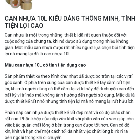
CAN NHỰA 10L KIỂU DÁNG THÔNG MINH, TÍNH
TIỆN LỢI CAO
Can nhựa là một trong những thiết bị đã rất quen thuộc đối với
cuộc sống của chúng ta, khi nó được sử dụng trong nhiều không
gian. Một mẫu can nhựa được rất nhiều người lựa chọn bởi tính tiện
lợi nó mang lại đó là can nhựa 10L.
Mẫu can nhựa 10L có tính tiện dụng cao
Sản phẩm thiết kế theo hình chữ nhật đã được bo tròn tại các vị trí
góc cạnh. Ở phía trên cùng của can được thiết kế tay cầm rất tiện
lợi, khi mà người dùng có thể cầm tại vị trí này để di chuyển can đến
bất kỳ vị trí nào mà không ảnh hưởng đến người sử dụng. Mặc dù là
được thiết kế rất nhỏ nhưng tính tiện lợi mà nó mang lại rất hữu ích.
Phần nắp can nhựa được thiết kế rất đẹp mắt và có độ chắc chắn
rất cao. Phần khớp của nắp vừa khít với phần vặn của van giúp cho
việc bảo quản chất lỏng ở bên trong can được tốt hơn. Can có độ
kín, khít và hạn chế một cách tối đa nhất việc chất lỏng bị rò rỉ ra
bên ngoài trong khi di chuyển.