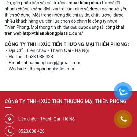
liệu, góp phần bảo vệ môi trường,
mua thùng nhựa
tái chế đã
nhanh chóng khẳng định vai trò của mình và được mọi người yêu
thích sử dụng. Một trong những địa chỉ uy tín, chất lượng, được
nhiều khách hàng ưu tiên lựa chọn đó chính là công ty nhựa
Thiên Phong. Mọi thông tin chi tiết đều được đăng tải công khai
trên web
http://thienphongplastic.com/
CÔNG TY TNHH XÚC TIẾN THƯƠNG MẠI THIÊN PHONG:
- Địa Chỉ : Liên châu - Thanh Oai - Hà Nội
- Hotline : 0523 038 428
- Email : nhuathienphong@gmail.com
- Wedside : thienphongplastic.com
CÔNG TY TNHH XÚC TIẾN THƯƠNG MẠI THIÊN PHONG
Liên châu - Thanh Oai - Hà Nội
0523.038.428