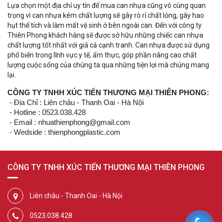
Lựa chọn một địa chỉ uy tín để mua can nhựa cũng vô cùng quan
trọng vì can nhựa kém chất lượng sẽ gây rò rỉ chất lỏng, gây hao
hụt thể tích và làm mất vệ sinh ở bên ngoài can. Đến với công ty
Thiên Phong khách hàng sẽ được sở hữu những chiếc can nhựa
chất lượng tốt nhất với giá cả cạnh tranh. Can nhựa được sử dụng
phổ biến trong lĩnh vực y tế, ẩm thực, góp phần nâng cao chất
lượng cuộc sống của chúng ta qua những tiện lợi mà chúng mang
lại.
CÔNG TY TNHH XÚC TIẾN THƯƠNG MẠI THIÊN PHONG:
- Địa Chỉ : Liên châu - Thanh Oai - Hà Nội
- Hotline : 0523.038.428
- Email : nhuathienphong@gmail.com
- Wedside : thienphongplastic.com
CÔNG TY TNHH XÚC TIẾN THƯƠNG MẠI THIÊN PHONG
Liên châu - Thanh Oai - Hà Nội
0523.038.428