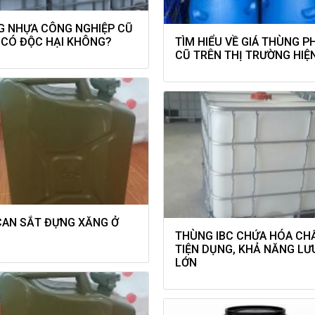
 NHỰA CÔNG NGHIỆP CŨ
CÓ ĐỘC HẠI KHÔNG?
TÌM HIỂU VỀ GIÁ THÙNG P
CŨ TRÊN THỊ TRƯỜNG HIỆ
AN SẮT ĐỰNG XĂNG Ở
THÙNG IBC CHỨA HÓA CH
TIỆN DỤNG, KHẢ NĂNG LƯ
LỚN