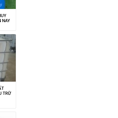
HUY
N NAY
ẤT
U TRỮ