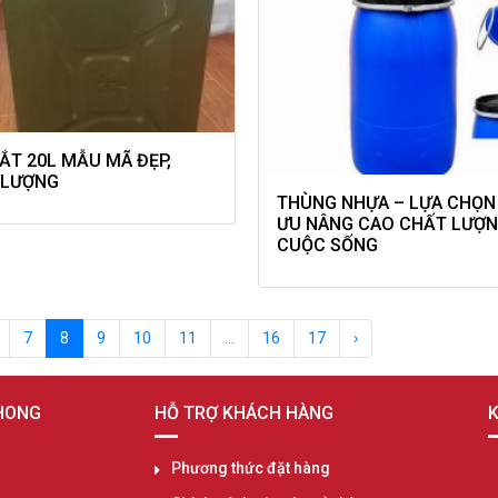
ẮT 20L MẪU MÃ ĐẸP,
 LƯỢNG
THÙNG NHỰA – LỰA CHỌN
ƯU NÂNG CAO CHẤT LƯỢ
CUỘC SỐNG
7
8
9
10
11
...
16
17
›
PHONG
HỖ TRỢ KHÁCH HÀNG
K
Phương thức đặt hàng