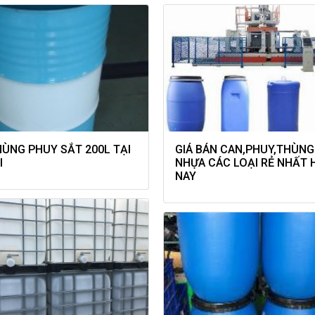
HÙNG PHUY SẮT 200L TẠI
GIÁ BÁN CAN,PHUY,THÙNG
I
NHỰA CÁC LOẠI RẺ NHẤT 
NAY