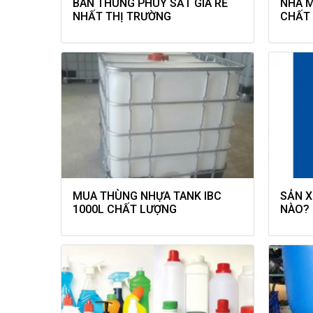
BÁN THÙNG PHUY SẮT GIÁ RẺ
NHÀ M
NHẤT THỊ TRƯỜNG
CHẤT 
MUA THÙNG NHỰA TANK IBC
SẢN X
1000L CHẤT LƯỢNG
NÀO?