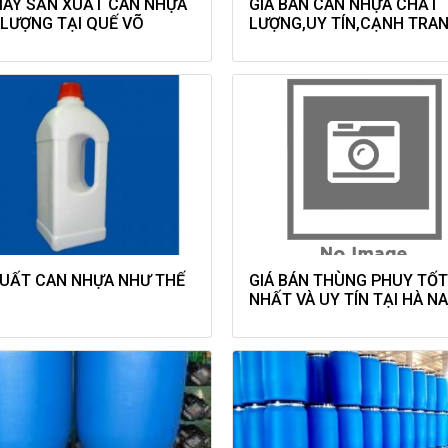
ÁY SẢN XUẤT CAN NHỰA
GIÁ BÁN CAN NHỰA CHẤT
LƯỢNG TẠI QUẾ VÕ
LƯỢNG,UY TÍN,CẠNH TRA
UẤT CAN NHỰA NHƯ THẾ
GIÁ BÁN THÙNG PHUY TỐ
NHẤT VÀ UY TÍN TẠI HÀ N