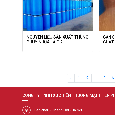
NGUYÊN LIỆU SẢN XUẤT THÙNG
CAN S
PHUY NHỰA LÀ GÌ?
CHẤT
‹
1
2
...
5
6
CÔNG TY TNHH XÚC TIẾN THƯƠNG MẠI THIÊN 
Liên châu - Thanh Oai - Hà Nội