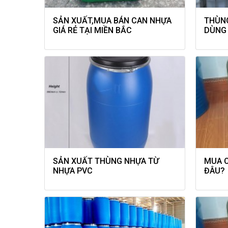
SẢN XUẤT,MUA BÁN CAN NHỰA
THÙNG
GIÁ RẺ TẠI MIỀN BẮC
DÙNG 
SẢN XUẤT THÙNG NHỰA TỪ
MUA C
NHỰA PVC
ĐÂU?