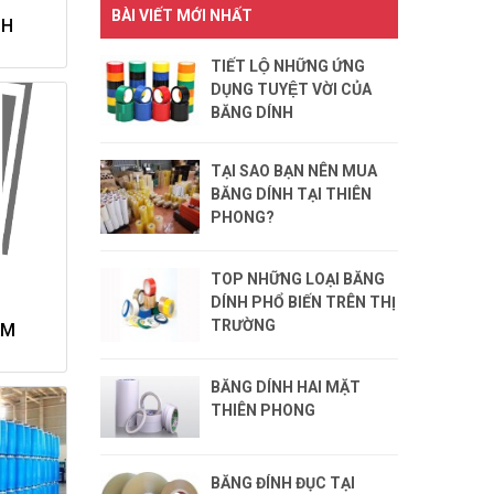
BÀI VIẾT MỚI NHẤT
NH
TIẾT LỘ NHỮNG ỨNG
DỤNG TUYỆT VỜI CỦA
BĂNG DÍNH
TẠI SAO BẠN NÊN MUA
BĂNG DÍNH TẠI THIÊN
PHONG?
TOP NHỮNG LOẠI BĂNG
DÍNH PHỔ BIẾN TRÊN THỊ
T
TRƯỜNG
AM
BĂNG DÍNH HAI MẶT
THIÊN PHONG
BĂNG ĐÍNH ĐỤC TẠI