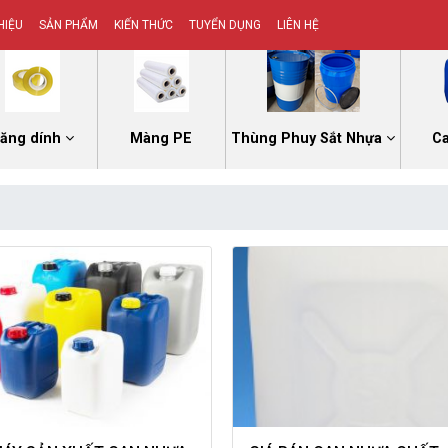
HIỆU
SẢN PHẨM
KIẾN THỨC
TUYỂN DỤNG
LIÊN HỆ
ăng dính
Màng PE
Thùng Phuy Sắt Nhựa
C