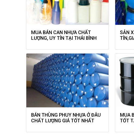
MUA BÁN CAN NHỰA CHẤT
SẢN X
LƯỢNG, UY TÍN TẠI THÁI BÌNH
TÍN,G
BÁN THÙNG PHUY NHỰA Ở ĐÂU
MUA B
CHẤT LƯỢNG GIÁ TỐT NHẤT
TỐT T