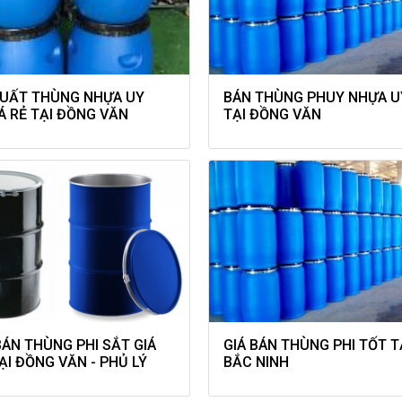
UẤT THÙNG NHỰA UY
BÁN THÙNG PHUY NHỰA U
IÁ RẺ TẠI ĐỒNG VĂN
TẠI ĐỒNG VĂN
ÁN THÙNG PHI SẮT GIÁ
GIÁ BÁN THÙNG PHI TỐT T
ẠI ĐỒNG VĂN - PHỦ LÝ
BẮC NINH